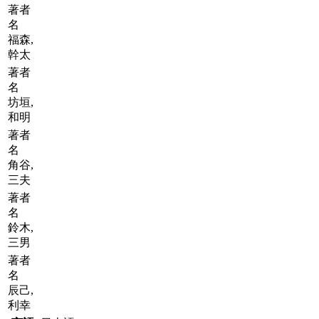
著者
名
福森,
幹太
著者
名
坊垣,
和明
著者
名
角谷,
三夫
著者
名
鈴木,
三男
著者
名
辰己,
利幸