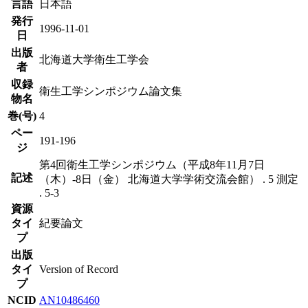
言語
日本語
発行
1996-11-01
日
出版
北海道大学衛生工学会
者
収録
衛生工学シンポジウム論文集
物名
巻(号)
4
ペー
191-196
ジ
第4回衛生工学シンポジウム（平成8年11月7日
記述
（木）-8日（金） 北海道大学学術交流会館） . 5 測定
. 5-3
資源
タイ
紀要論文
プ
出版
タイ
Version of Record
プ
NCID
AN10486460