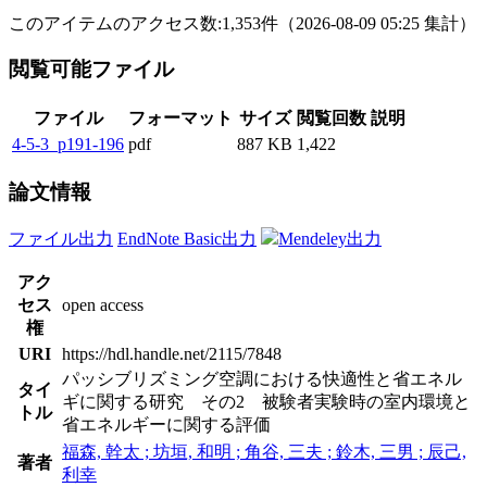
このアイテムのアクセス数:
1,353
件
（
2026-08-09
05:25 集計
）
閲覧可能ファイル
ファイル
フォーマット
サイズ
閲覧回数
説明
4-5-3_p191-196
pdf
887 KB
1,422
論文情報
ファイル出力
EndNote Basic出力
Mendeley出力
アク
セス
open access
権
URI
https://hdl.handle.net/2115/7848
パッシブリズミング空調における快適性と省エネル
タイ
ギに関する研究 その2 被験者実験時の室内環境と
トル
省エネルギーに関する評価
福森, 幹太 ; 坊垣, 和明 ; 角谷, 三夫 ; 鈴木, 三男 ; 辰己,
著者
利幸