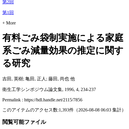
第2回
第1回
+ More
有料ごみ袋制実施による家庭
系ごみ減量効果の推定に関す
る研究
吉田, 英樹; 亀田, 正人; 藤田, 尚也 他
衛生工学シンポジウム論文集, 1996, 4, 234-237
Permalink : https://hdl.handle.net/2115/7856
このアイテムのアクセス数:
1,393
件
（
2026-08-08
06:03 集計
）
閲覧可能ファイル