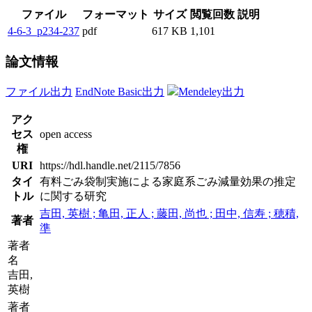
ファイル
フォーマット
サイズ
閲覧回数
説明
4-6-3_p234-237
pdf
617 KB
1,101
論文情報
ファイル出力
EndNote Basic出力
Mendeley出力
アク
セス
open access
権
URI
https://hdl.handle.net/2115/7856
タイ
有料ごみ袋制実施による家庭系ごみ減量効果の推定
トル
に関する研究
吉田, 英樹 ; 亀田, 正人 ; 藤田, 尚也 ; 田中, 信寿 ; 穂積,
著者
準
著者
名
吉田,
英樹
著者