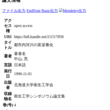
論文情報
ファイル出力
EndNote Basic出力
Mendeley出力
アク
セス
open access
権
URI
https://hdl.handle.net/2115/7858
タイ
都市内河川の富栄養化
トル
著者名
著者
中山, 亮
言語
日本語
発行
1996-11-01
日
出版
北海道大学衛生工学会
者
収録
衛生工学シンポジウム論文集
物名
巻(号)
4