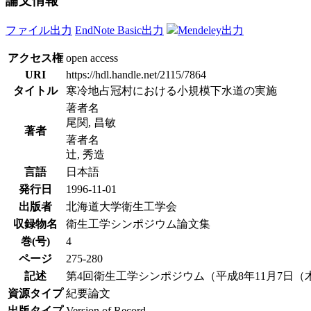
論文情報
ファイル出力
EndNote Basic出力
Mendeley出力
アクセス権
open access
URI
https://hdl.handle.net/2115/7864
タイトル
寒冷地占冠村における小規模下水道の実施
著者名
尾関, 昌敏
著者
著者名
辻, 秀造
言語
日本語
発行日
1996-11-01
出版者
北海道大学衛生工学会
収録物名
衛生工学シンポジウム論文集
巻(号)
4
ページ
275-280
記述
第4回衛生工学シンポジウム（平成8年11月7日（木）-
資源タイプ
紀要論文
出版タイプ
Version of Record