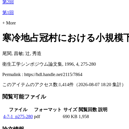
第2回
第1回
+ More
寒冷地占冠村における小規模
尾関, 昌敏; 辻, 秀造
衛生工学シンポジウム論文集, 1996, 4, 275-280
Permalink : https://hdl.handle.net/2115/7864
このアイテムのアクセス数:
1,414
件
（
2026-08-07
18:20 集計
）
閲覧可能ファイル
ファイル
フォーマット
サイズ
閲覧回数
説明
4-7-1_p275-280
pdf
690 KB
1,958