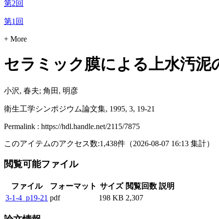
第2回
第1回
+ More
セラミック膜による上水汚泥
小沢, 春夫; 角田, 明彦
衛生工学シンポジウム論文集, 1995, 3, 19-21
Permalink : https://hdl.handle.net/2115/7875
このアイテムのアクセス数:
1,438
件
（
2026-08-07
16:13 集計
）
閲覧可能ファイル
ファイル
フォーマット
サイズ
閲覧回数
説明
3-1-4_p19-21
pdf
198 KB
2,307