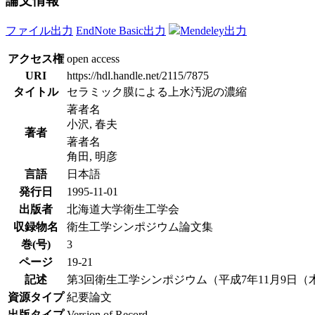
論文情報
ファイル出力
EndNote Basic出力
Mendeley出力
アクセス権
open access
URI
https://hdl.handle.net/2115/7875
タイトル
セラミック膜による上水汚泥の濃縮
著者名
小沢, 春夫
著者
著者名
角田, 明彦
言語
日本語
発行日
1995-11-01
出版者
北海道大学衛生工学会
収録物名
衛生工学シンポジウム論文集
巻(号)
3
ページ
19-21
記述
第3回衛生工学シンポジウム（平成7年11月9日（木）-
資源タイプ
紀要論文
出版タイプ
Version of Record