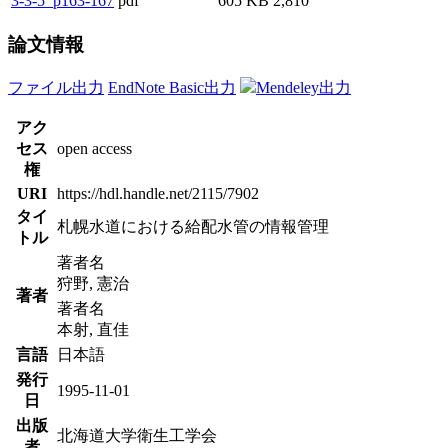
3-3-5_p163-167
pdf
605 KB
2,810
論文情報
ファイル出力
EndNote Basic出力
Mendeley出力
アク
セス
open access
権
URI
https://hdl.handle.net/2115/7902
タイ
札幌水道における給配水管の情報管理
トル
著者名
狩野, 憲治
著者
著者名
本射, 直佳
言語
日本語
発行
1995-11-01
日
出版
北海道大学衛生工学会
者