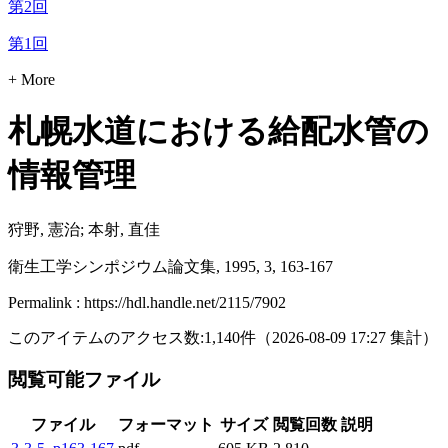
第2回
第1回
+ More
札幌水道における給配水管の
情報管理
狩野, 憲治; 本射, 直佳
衛生工学シンポジウム論文集, 1995, 3, 163-167
Permalink : https://hdl.handle.net/2115/7902
このアイテムのアクセス数:
1,140
件
（
2026-08-09
17:27 集計
）
閲覧可能ファイル
ファイル
フォーマット
サイズ
閲覧回数
説明