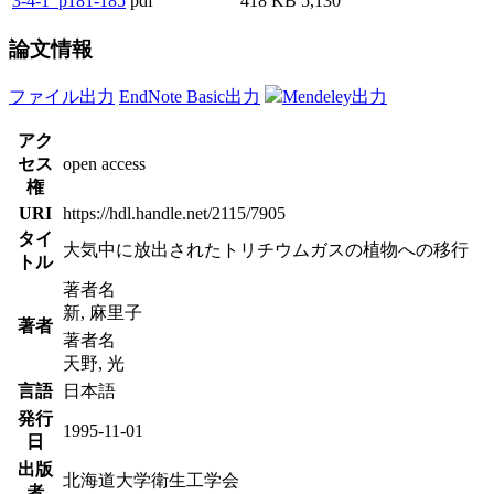
3-4-1_p181-185
pdf
418 KB
5,130
論文情報
ファイル出力
EndNote Basic出力
Mendeley出力
アク
セス
open access
権
URI
https://hdl.handle.net/2115/7905
タイ
大気中に放出されたトリチウムガスの植物への移行
トル
著者名
新, 麻里子
著者
著者名
天野, 光
言語
日本語
発行
1995-11-01
日
出版
北海道大学衛生工学会
者