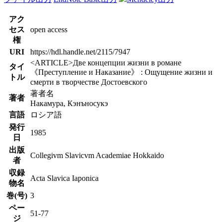
アク
セス
open access
権
URI
https://hdl.handle.net/2115/7947
<ARTICLE>Две концепции жизни в романе
タイ
《Преступление и Наказание》 : Ощущение жизни и
トル
смерти в творчестве Достоевского
著者名
著者
Накамура, Кэнъносукэ
言語
ロシア語
発行
1985
日
出版
Collegivm Slavicvm Academiae Hokkaido
者
収録
Acta Slavica Iaponica
物名
巻(号)
3
ペー
51-77
ジ