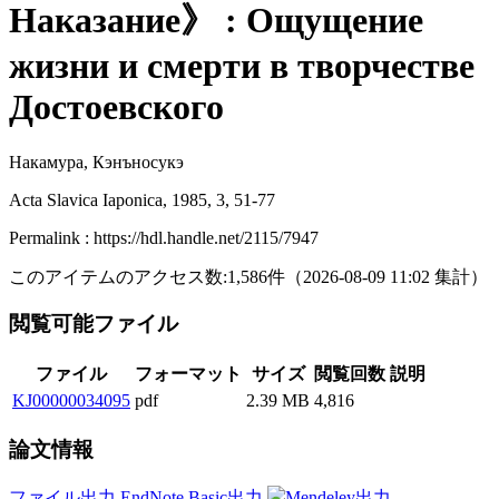
Наказание》 : Ощущение
жизни и смерти в творчестве
Достоевского
Накамура, Кэнъносукэ
Acta Slavica Iaponica, 1985, 3, 51-77
Permalink : https://hdl.handle.net/2115/7947
このアイテムのアクセス数:
1,586
件
（
2026-08-09
11:02 集計
）
閲覧可能ファイル
ファイル
フォーマット
サイズ
閲覧回数
説明
KJ00000034095
pdf
2.39 MB
4,816
論文情報
ファイル出力
EndNote Basic出力
Mendeley出力