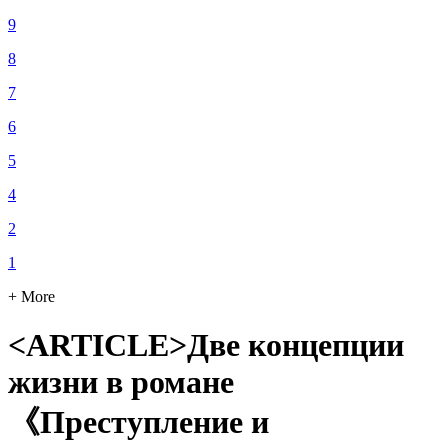
9
8
7
6
5
4
2
1
+ More
<ARTICLE>Две концепции
жизни в романе
《Преступление и