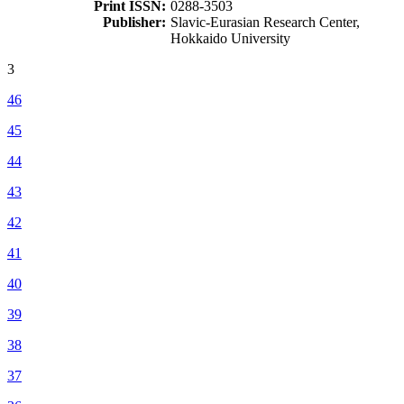
Print ISSN:
0288-3503
Publisher:
Slavic-Eurasian Research Center,
Hokkaido University
3
46
45
44
43
42
41
40
39
38
37