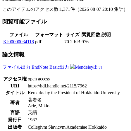
このアイテムのアクセス数:
1,371
件
（
2026-08-07
20:10 集計
）
閲覧可能ファイル
ファイル
フォーマット
サイズ
閲覧回数
説明
KJ00000034118
pdf
70.2 KB
976
論文情報
ファイル出力
EndNote Basic出力
Mendeley出力
アクセス権
open access
URI
https://hdl.handle.net/2115/7962
タイトル
Remarks by the President of Hokkaido University
著者名
著者
Arie, Mikio
言語
英語
発行日
1987
出版者
Collegivm Slavicvm Academiae Hokkaido