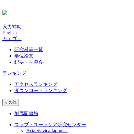
入力補助
English
カテゴリ
研究科等一覧
学位論文
紀要・学協会
ランキング
アクセスランキング
ダウンロードランキング
その他
附属図書館
スラブ・ユーラシア研究センター
Acta Slavica Iaponica