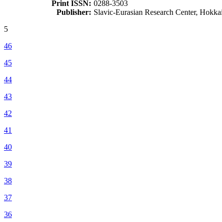
Print ISSN:
0288-3503
Publisher:
Slavic-Eurasian Research Center, Hokka
5
46
45
44
43
42
41
40
39
38
37
36