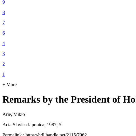
9
8
7
6
4
3
2
1
+ More
Remarks by the President of Ho
Arie, Mikio
Acta Slavica Iaponica, 1987, 5
Permalink : https://hdl.handle.net/2115/7962