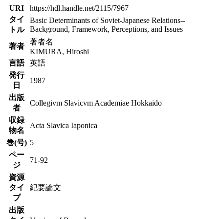
URI
https://hdl.handle.net/2115/7967
タイ
Basic Determinants of Soviet-Japanese Relations--
Background, Framework, Perceptions, and Issues
トル
著者名
著者
KIMURA, Hiroshi
言語
英語
発行
1987
日
出版
Collegivm Slavicvm Academiae Hokkaido
者
収録
Acta Slavica Iaponica
物名
巻(号)
5
ペー
71-92
ジ
資源
タイ
紀要論文
プ
出版