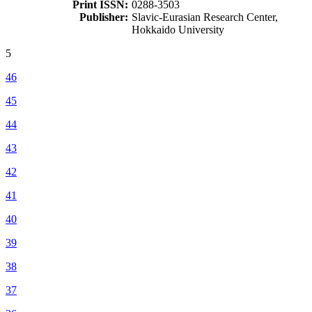
Print ISSN:
0288-3503
Publisher:
Slavic-Eurasian Research Center,
Hokkaido University
5
46
45
44
43
42
41
40
39
38
37