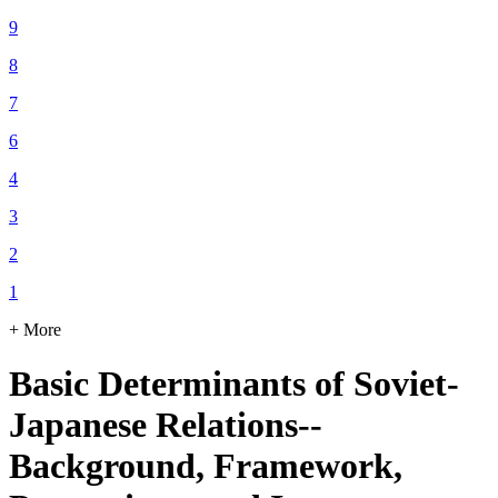
9
8
7
6
4
3
2
1
+ More
Basic Determinants of Soviet-
Japanese Relations--
Background, Framework,