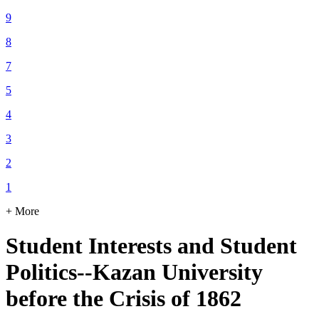
9
8
7
5
4
3
2
1
+ More
Student Interests and Student
Politics--Kazan University
before the Crisis of 1862