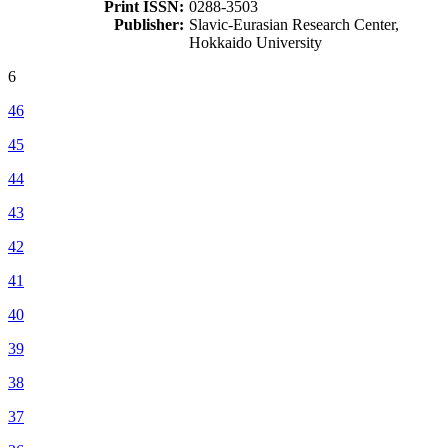
Print ISSN:
0288-3503
Publisher:
Slavic-Eurasian Research Center,
Hokkaido University
6
46
45
44
43
42
41
40
39
38
37