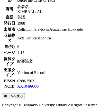
before the Crisis of 1862
ル
著者名
著者
KIMBALL, Alan
言語
英語
発行日
1988
出版者
Collegivm Slavicvm Academiae Hokkaido
収録物
Acta Slavica Iaponica
名
巻(号)
6
ページ
1-15
資源タ
紀要論文
イプ
出版タ
Version of Record
イプ
PISSN
0288-3503
NCID
AA10499336
ホームへ戻る
Copyright © Hokkaido University Library All rights Reserved