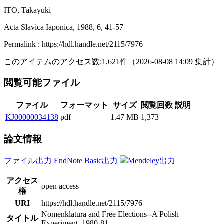
ITO, Takayuki
Acta Slavica Iaponica, 1988, 6, 41-57
Permalink : https://hdl.handle.net/2115/7976
このアイテムのアクセス数:
1,621
件
（
2026-08-08
14:09 集計
）
閲覧可能ファイル
ファイル
フォーマット
サイズ
閲覧回数
説明
KJ00000034138
pdf
1.47 MB
1,373
論文情報
ファイル出力
EndNote Basic出力
Mendeley出力
アクセス
open access
権
URI
https://hdl.handle.net/2115/7976
Nomenklatura and Free Elections--A Polish
タイトル
Experiment, 1980-81