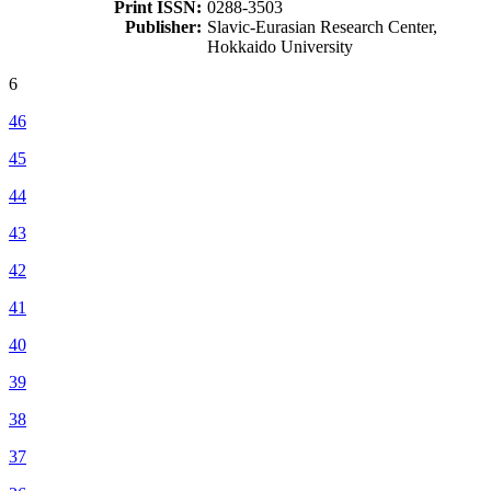
Print ISSN:
0288-3503
Publisher:
Slavic-Eurasian Research Center,
Hokkaido University
6
46
45
44
43
42
41
40
39
38
37