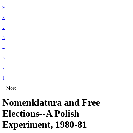
9
8
7
5
4
3
2
1
+ More
Nomenklatura and Free
Elections--A Polish
Experiment, 1980-81