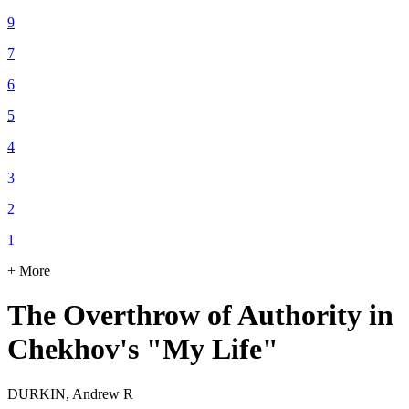
9
7
6
5
4
3
2
1
+ More
The Overthrow of Authority in
Chekhov's "My Life"
DURKIN, Andrew R