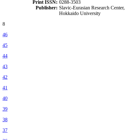
Print ISSN:
0288-3503
Publisher:
Slavic-Eurasian Research Center,
Hokkaido University
8
46
45
44
43
42
41
40
39
38
37