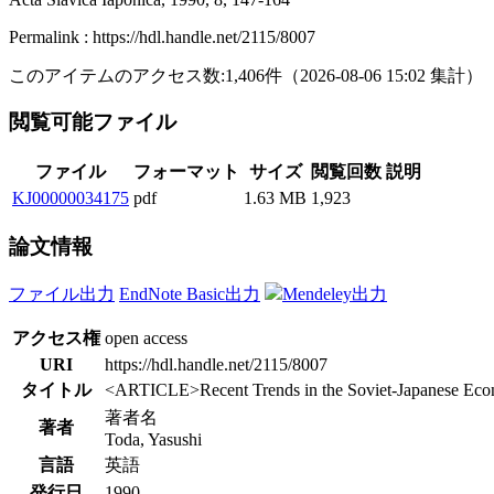
Permalink : https://hdl.handle.net/2115/8007
このアイテムのアクセス数:
1,406
件
（
2026-08-06
15:02 集計
）
閲覧可能ファイル
ファイル
フォーマット
サイズ
閲覧回数
説明
KJ00000034175
pdf
1.63 MB
1,923
論文情報
ファイル出力
EndNote Basic出力
Mendeley出力
アクセス権
open access
URI
https://hdl.handle.net/2115/8007
タイトル
<ARTICLE>Recent Trends in the Soviet-Japanese Econo
著者名
著者
Toda, Yasushi
言語
英語
発行日
1990