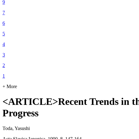
9
7
6
5
4
3
2
1
+ More
<ARTICLE>Recent Trends in the
Progress
Toda, Yasushi
Acta Slavica Iaponica, 1990, 8, 147-164