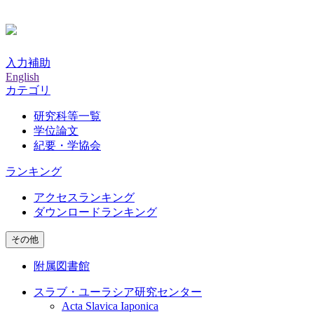
入力補助
English
カテゴリ
研究科等一覧
学位論文
紀要・学協会
ランキング
アクセスランキング
ダウンロードランキング
その他
附属図書館
スラブ・ユーラシア研究センター
Acta Slavica Iaponica