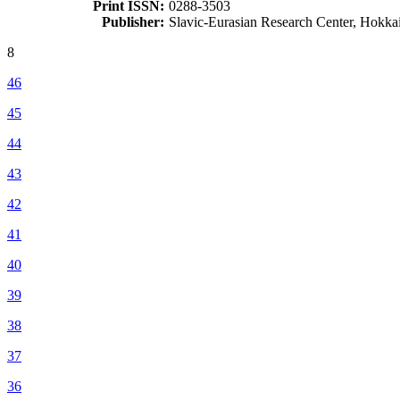
Print ISSN:
0288-3503
Publisher:
Slavic-Eurasian Research Center, Hokka
8
46
45
44
43
42
41
40
39
38
37
36