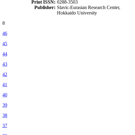
Print ISSN:
0288-3503
Publisher:
Slavic-Eurasian Research Center,
Hokkaido University
8
46
45
44
43
42
41
40
39
38
37