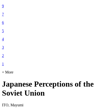
9
7
6
5
4
3
2
1
+ More
Japanese Perceptions of the
Soviet Union
ITO, Mayumi