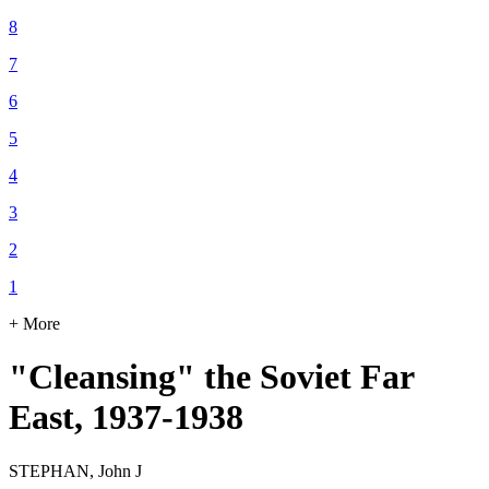
8
7
6
5
4
3
2
1
+ More
"Cleansing" the Soviet Far
East, 1937-1938
STEPHAN, John J