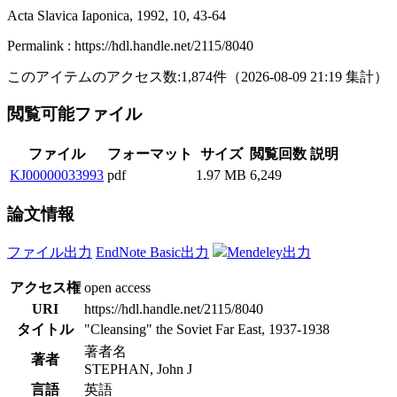
Acta Slavica Iaponica, 1992, 10, 43-64
Permalink : https://hdl.handle.net/2115/8040
このアイテムのアクセス数:
1,874
件
（
2026-08-09
21:19 集計
）
閲覧可能ファイル
ファイル
フォーマット
サイズ
閲覧回数
説明
KJ00000033993
pdf
1.97 MB
6,249
論文情報
ファイル出力
EndNote Basic出力
Mendeley出力
アクセス権
open access
URI
https://hdl.handle.net/2115/8040
タイトル
"Cleansing" the Soviet Far East, 1937-1938
著者名
著者
STEPHAN, John J
言語
英語