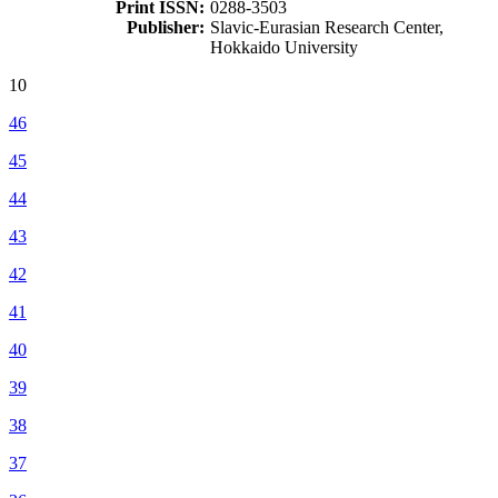
Print ISSN:
0288-3503
Publisher:
Slavic-Eurasian Research Center,
Hokkaido University
10
46
45
44
43
42
41
40
39
38
37