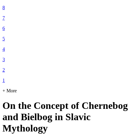
8
7
6
5
4
3
2
1
+ More
On the Concept of Chernebog
and Bielbog in Slavic
Mythology