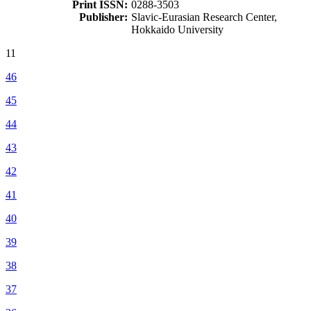
Print ISSN:
0288-3503
Publisher:
Slavic-Eurasian Research Center,
Hokkaido University
11
46
45
44
43
42
41
40
39
38
37