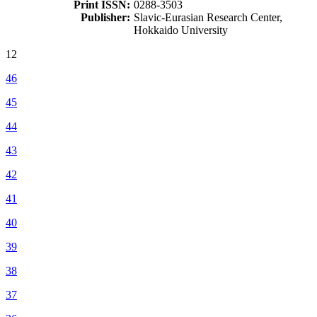
Print ISSN:
0288-3503
Publisher:
Slavic-Eurasian Research Center,
Hokkaido University
12
46
45
44
43
42
41
40
39
38
37