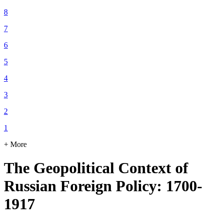
8
7
6
5
4
3
2
1
+ More
The Geopolitical Context of
Russian Foreign Policy: 1700-
1917