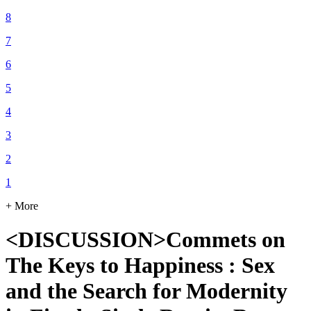
8
7
6
5
4
3
2
1
+ More
<DISCUSSION>Commets on
The Keys to Happiness : Sex
and the Search for Modernity