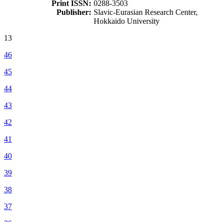
Print ISSN:
0288-3503
Publisher:
Slavic-Eurasian Research Center,
Hokkaido University
13
46
45
44
43
42
41
40
39
38
37