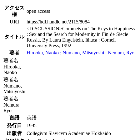
アクセス
open access
権
URI
https://hdl.handle.net/2115/8084
<DISCUSSION>Commets on The Keys to Happiness
: Sex and the Search for Modernity in Fin-de-Siecle
タイトル
Russia, By Laura Engelstein, Ithaca : Cornell
University Press, 1992
著者
Hirooka, Naoko ; Numano, Mitsuyoshi ; Nemura, Ryo
著者名
Hirooka,
Naoko
著者名
Numano,
Mitsuyoshi
著者名
Nemura,
Ryo
言語
英語
発行日
1995
出版者
Collegivm Slavicvm Academiae Hokkaido