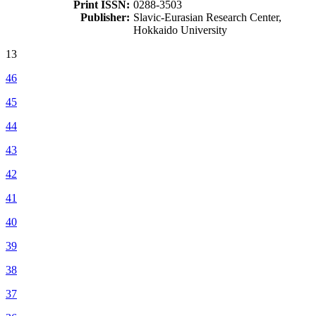
Print ISSN:
0288-3503
Publisher:
Slavic-Eurasian Research Center,
Hokkaido University
13
46
45
44
43
42
41
40
39
38
37