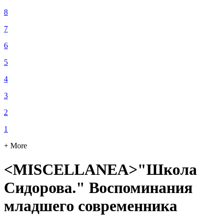
8
7
6
5
4
3
2
1
+ More
<MISCELLANEA>"Школа
Сидорова." Воспоминания
младшего современника