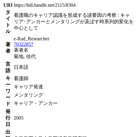
URI
https://hdl.handle.net/2115/8304
タ
看護職のキャリア認識を形成する諸要因の考察 : キャ
イ
リア･アンカーとメンタリングが及ぼす時系列的変化を
ト
中心として
ル
e-Rad_Researcher
70322857
著
著者名
者
菊地, 佳代
言
日本語
語
キ
看護師
ー
キャリア発達
ワ
メンタリング
ー
キャリア・アンカー
ド
発
行
2005
日
出