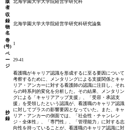
版
北海学園大学大学院経営学研究科
者
収
録
北海学園大学大学院経営学研究科研究論集
物
名
巻
1
(号)
ペ
ー
29-41
ジ
看護職がキャリア認識を形成するに至る要因について
考察するために、メンタリングによる支援関係とキャ
リア・アンカーに対する看護師の認識に注目し、それ
らの時系列的変化を分析した。その結果、メンタリン
グによる「キャリアアップ支援」、「受容・承認支
援」を受領したという認識が、看護職のキャリア認識
に対してプラスの影響要因となっていた。また、キャ
抄
リア・アンカーの側面では、「社会性・チャンレン
録
ジ・全体性」、「専門性」、「管理能力」に対する志
向性を持っていることが、看護職のキャリア認識に対