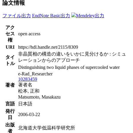
論文情報
ファイル出力
EndNote Basic出力
Mendeley出力
アク
セス
open access
権
URI
https://hdl.handle.net/2115/8309
非晶質相の構造の違いをいかに見分けるか : シミュ
タイ
レーションからのアプローチ
トル
Distinguishing two liquid phases of supercooled water
e-Rad_Researcher
10283459
著者名
著者
松本, 正和
Matsumoto, Masakazu
言語
日本語
発行
2006-03-22
日
出版
北海道大学低温科学研究所
者