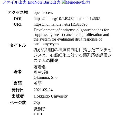
ファイル出力
EndNote Basic出力
Mendeley出力
アクセス権
open access
DOI
https://doi.org/10.14943/doctoral.k14662
URI
https://hdl.handle.net/2115/83595
Development of antisense oligonucleotides for
suppressing breast cancer cell proliferation and
the system for evaluating drug response of
cardiomyocytes
タイトル
乳がん細胞の増殖抑制を目指したアンチセ
ンスと、心筋細胞に対する薬剤応答評価シ
ステムの開発
著者名
著者
奥村, 翔
Okumura, Sho
言語
英語
発行日
2021-09-24
出版者
Hokkaido University
ページ数
73p
識別子
10101