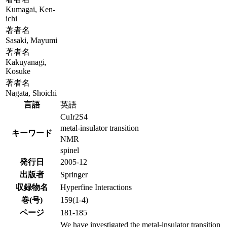
Kumagai, Ken-
ichi
著者名
Sasaki, Mayumi
著者名
Kakuyanagi,
Kosuke
著者名
Nagata, Shoichi
言語
英語
CuIr2S4
metal-insulator transition
キーワード
NMR
spinel
発行日
2005-12
出版者
Springer
収録物名
Hyperfine Interactions
巻(号)
159(1-4)
ページ
181-185
We have investigated the metal-insulator transition