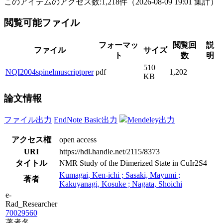
このアイテムのアクセス数:
1,218
件
（
2026-08-09
19:01 集計
）
閲覧可能ファイル
フォーマッ
閲覧回
説
ファイル
サイズ
ト
数
明
510
NQI2004spinelmuscriptprer
pdf
1,202
KB
論文情報
ファイル出力
EndNote Basic出力
Mendeley出力
アクセス権
open access
URI
https://hdl.handle.net/2115/8373
タイトル
NMR Study of the Dimerized State in CuIr2S4
Kumagai, Ken-ichi ; Sasaki, Mayumi ;
著者
Kakuyanagi, Kosuke ; Nagata, Shoichi
e-
Rad_Researcher
70029560
著者名