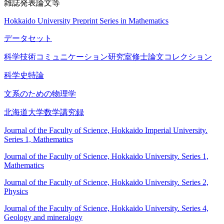
雑誌発表論文等
Hokkaido University Preprint Series in Mathematics
データセット
科学技術コミュニケーション研究室修士論文コレクション
科学史特論
文系のための物理学
北海道大学数学講究録
Journal of the Faculty of Science, Hokkaido Imperial University.
Series 1, Mathematics
Journal of the Faculty of Science, Hokkaido University. Series 1,
Mathematics
Journal of the Faculty of Science, Hokkaido University. Series 2,
Physics
Journal of the Faculty of Science, Hokkaido University. Series 4,
Geology and mineralogy