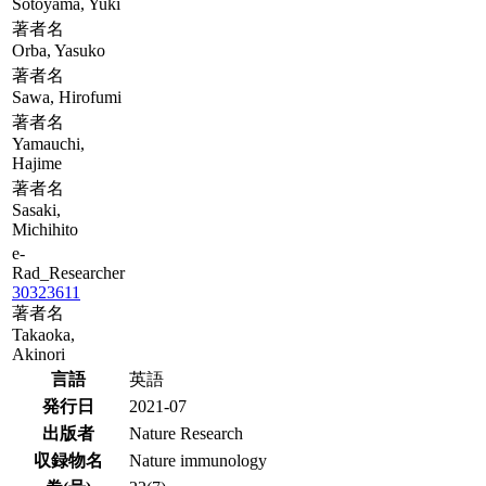
Sotoyama, Yuki
著者名
Orba, Yasuko
著者名
Sawa, Hirofumi
著者名
Yamauchi,
Hajime
著者名
Sasaki,
Michihito
e-
Rad_Researcher
30323611
著者名
Takaoka,
Akinori
言語
英語
発行日
2021-07
出版者
Nature Research
収録物名
Nature immunology