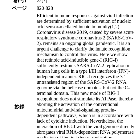
巻(号)
22(7)
ページ
820-828
Efficient immune responses against viral infection
are determined by sufficient activation of nucleic
acid sensor-mediated innate immunity(1,2).
Coronavirus disease 2019, caused by severe acute
respiratory syndrome coronavirus 2 (SARS-CoV-
2), remains an ongoing global pandemic. It is an
urgent challenge to clarify the innate recognition
mechanism to control this virus. Here we show
that retinoic acid-inducible gene-I (RIG-I)
sufficiently restrains SARS-CoV-2 replication in
human lung cells in a type I/III interferon (IFN)-
independent manner. RIG-I recognizes the 3 '
untranslated region of the SARS-CoV-2 RNA
genome via the helicase domains, but not the C-
terminal domain. This new mode of RIG-I
recognition does not stimulate its ATPase, thereby
aborting the activation of the conventional
抄録
mitochondrial antiviral-signaling protein-
dependent pathways, which is in accordance with
lack of cytokine induction. Nevertheless, the
interaction of RIG-I with the viral genome directly
abrogates viral RNA-dependent RNA polymerase
mediation of the first step of replication.