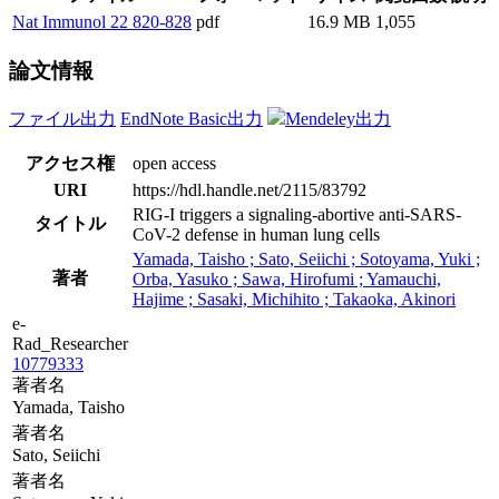
Nat Immunol 22 820-828
pdf
16.9 MB
1,055
論文情報
ファイル出力
EndNote Basic出力
Mendeley出力
アクセス権
open access
URI
https://hdl.handle.net/2115/83792
RIG-I triggers a signaling-abortive anti-SARS-
タイトル
CoV-2 defense in human lung cells
Yamada, Taisho ; Sato, Seiichi ; Sotoyama, Yuki ;
著者
Orba, Yasuko ; Sawa, Hirofumi ; Yamauchi,
Hajime ; Sasaki, Michihito ; Takaoka, Akinori
e-
Rad_Researcher
10779333
著者名
Yamada, Taisho
著者名
Sato, Seiichi
著者名