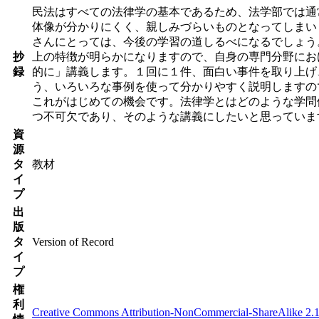
民法はすべての法律学の基本であるため、法学部では通
体像が分かりにくく、親しみづらいものとなってしまい
さんにとっては、今後の学習の道しるべになるでしょう
抄
上の特徴が明らかになりますので、自身の専門分野にお
録
的に」講義します。１回に１件、面白い事件を取り上げ
う、いろいろな事例を使って分かりやすく説明しますの
これがはじめての機会です。法律学とはどのような学問
つ不可欠であり、そのような講義にしたいと思っていま
資
源
タ
教材
イ
プ
出
版
タ
Version of Record
イ
プ
権
利
Creative Commons Attribution-NonCommercial-ShareAlike 2.1