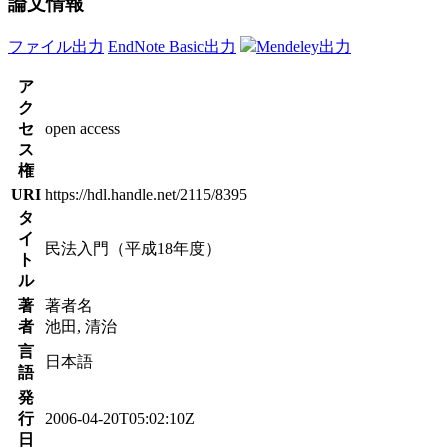
論文情報
ファイル出力
EndNote Basic出力
Mendeley出力
ア
ク
セ
open access
ス
権
URI
https://hdl.handle.net/2115/8395
タ
イ
民法入門（平成18年度）
ト
ル
著
著者名
者
池田, 清治
言
日本語
語
発
行
2006-04-20T05:02:10Z
日