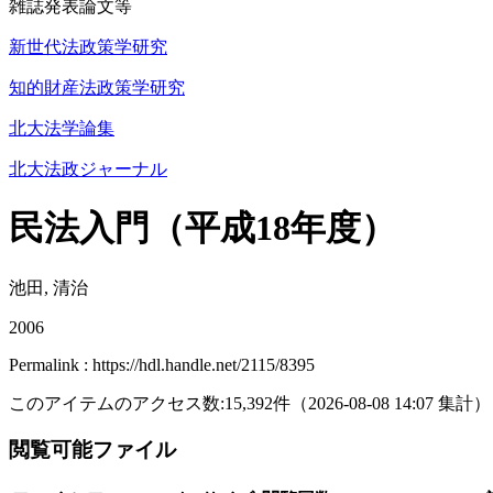
雑誌発表論文等
新世代法政策学研究
知的財産法政策学研究
北大法学論集
北大法政ジャーナル
民法入門（平成18年度）
池田, 清治
2006
Permalink : https://hdl.handle.net/2115/8395
このアイテムのアクセス数:
15,392
件
（
2026-08-08
14:07 集計
）
閲覧可能ファイル