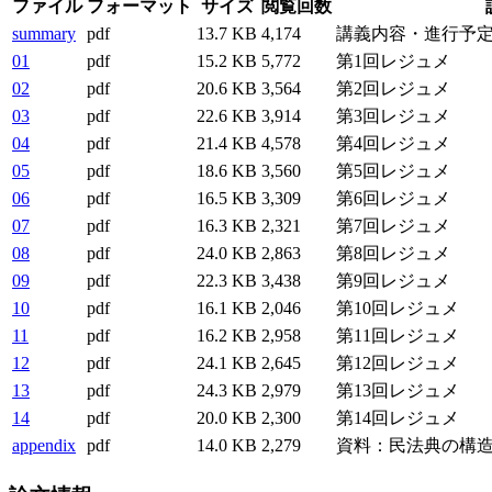
ファイル
フォーマット
サイズ
閲覧回数
summary
pdf
13.7 KB
4,174
講義内容・進行予
01
pdf
15.2 KB
5,772
第1回レジュメ
02
pdf
20.6 KB
3,564
第2回レジュメ
03
pdf
22.6 KB
3,914
第3回レジュメ
04
pdf
21.4 KB
4,578
第4回レジュメ
05
pdf
18.6 KB
3,560
第5回レジュメ
06
pdf
16.5 KB
3,309
第6回レジュメ
07
pdf
16.3 KB
2,321
第7回レジュメ
08
pdf
24.0 KB
2,863
第8回レジュメ
09
pdf
22.3 KB
3,438
第9回レジュメ
10
pdf
16.1 KB
2,046
第10回レジュメ
11
pdf
16.2 KB
2,958
第11回レジュメ
12
pdf
24.1 KB
2,645
第12回レジュメ
13
pdf
24.3 KB
2,979
第13回レジュメ
14
pdf
20.0 KB
2,300
第14回レジュメ
appendix
pdf
14.0 KB
2,279
資料：民法典の構