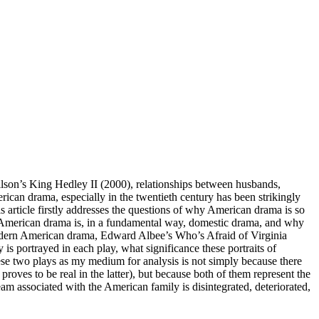
lson’s King Hedley II (2000), relationships between husbands,
ican drama, especially in the twentieth century has been strikingly
is article firstly addresses the questions of why American drama is so
 American drama is, in a fundamental way, domestic drama, and why
 modern American drama, Edward Albee’s Who’s Afraid of Virginia
 portrayed in each play, what significance these portraits of
ese two plays as my medium for analysis is not simply because there
roves to be real in the latter), but because both of them represent the
m associated with the American family is disintegrated, deteriorated,