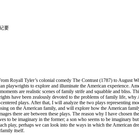
紀要
 From Royall Tyler’s colonial comedy The Contrast (1787) to August Wi
an playwrights to explore and illuminate the American experience. Amer
 moments are realistic scenes of family strife and squabble and bliss. Th
ghts have been zealously devoted to the problems of family life, why
-centered plays. After that, I will analyze the two plays representing
ng on the American family, and will explore how the American family is
 images there are between these plays. The reason why I have chosen th
ves to be imaginary in the former; a son who seems to be imaginary but p
ach play, perhaps we can look into the ways in which the American drea
amily itself.