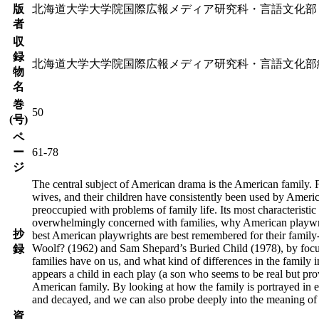
版
北海道大学大学院国際広報メディア研究科・言語文化部
者
収
録
北海道大学大学院国際広報メディア研究科・言語文化部
物
名
巻
50
(号)
ペ
ー
61-78
ジ
The central subject of American drama is the American family.
wives, and their children have consistently been used by Americ
preoccupied with problems of family life. Its most characteristic
overwhelmingly concerned with families, why American playwri
抄
best American playwrights are best remembered for their family
Woolf? (1962) and Sam Shepard’s Buried Child (1978), by focusi
録
families have on us, and what kind of differences in the family
appears a child in each play (a son who seems to be real but pro
American family. By looking at how the family is portrayed in e
and decayed, and we can also probe deeply into the meaning of f
資