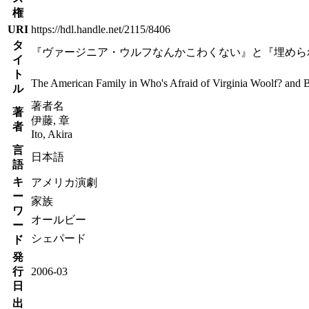
権
URI
https://hdl.handle.net/2115/8406
タ
『ヴァージニア・ウルフなんかこわくない』と『埋めら
イ
ト
The American Family in Who's Afraid of Virginia Woolf? and 
ル
著者名
著
伊藤, 章
者
Ito, Akira
言
日本語
語
キ
アメリカ演劇
ー
家族
ワ
オールビー
ー
シェパード
ド
発
行
2006-03
日
出