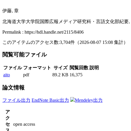
伊藤, 章
北海道大学大学院国際広報メディア研究科・言語文化部紀要, 2006, 
Permalink : https://hdl.handle.net/2115/8406
このアイテムのアクセス数:
3,704
件
（
2026-08-07
15:08 集計
）
閲覧可能ファイル
ファイル
フォーマット
サイズ
閲覧回数
説明
aito
pdf
89.2 KB
16,375
論文情報
ファイル出力
EndNote Basic出力
Mendeley出力
ア
ク
セ
open access
ス