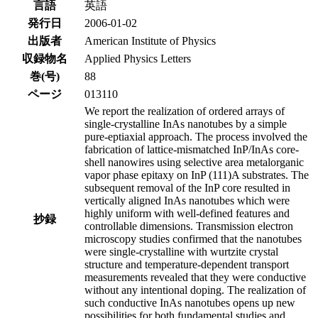
言語
英語
発行日
2006-01-02
出版者
American Institute of Physics
収録物名
Applied Physics Letters
巻(号)
88
ページ
013110
We report the realization of ordered arrays of
single-crystalline InAs nanotubes by a simple
pure-eptiaxial approach. The process involved the
fabrication of lattice-mismatched InP/InAs core-
shell nanowires using selective area metalorganic
vapor phase epitaxy on InP (111)A substrates. The
subsequent removal of the InP core resulted in
vertically aligned InAs nanotubes which were
highly uniform with well-defined features and
抄録
controllable dimensions. Transmission electron
microscopy studies confirmed that the nanotubes
were single-crystalline with wurtzite crystal
structure and temperature-dependent transport
measurements revealed that they were conductive
without any intentional doping. The realization of
such conductive InAs nanotubes opens up new
possibilities for both fundamental studies and