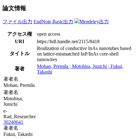
論文情報
ファイル出力
EndNote Basic出力
Mendeley出力
アクセス権
open access
URI
https://hdl.handle.net/2115/8418
Realization of conductive InAs nanotubes based
タイトル
on lattice-mismatched InP/InAs core-shell
nanowires
Mohan, Premila ; Motohisa, Junichi ; Fukui,
著者
Takashi
著者名
Mohan, Premila
著者名
Motohisa,
Junichi
e-
Rad_Researcher
30240641
著者名
Fukui, Takashi