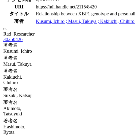
URI
https://hdl.handle.net/2115/8420
タイトル
Relationship between XBP1 genotype and personali
著者
Kusumi, Ichiro ; Masui, Takuya ; Kakiuchi, Chihiro
e-
Rad_Researcher
30250426
著者名
Kusumi, Ichiro
著者名
Masui, Takuya
著者名
Kakiuchi,
Chihiro
著者名
Suzuki, Katsuji
著者名
Akimoto,
Tatsuyuki
著者名
Hashimoto,
Ryota