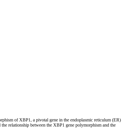
ymorphism of XBP1, a pivotal gene in the endoplasmic reticulum (ER)
mined the relationship between the XBP1 gene polymorphism and the