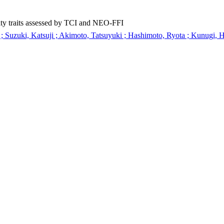
ty traits assessed by TCI and NEO-FFI
 ; Suzuki, Katsuji ; Akimoto, Tatsuyuki ; Hashimoto, Ryota ; Kunugi, 