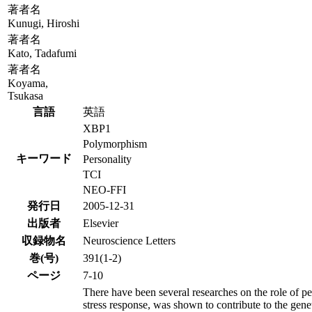
著者名
Kunugi, Hiroshi
著者名
Kato, Tadafumi
著者名
Koyama,
Tsukasa
言語
英語
XBP1
Polymorphism
キーワード
Personality
TCI
NEO-FFI
発行日
2005-12-31
出版者
Elsevier
収録物名
Neuroscience Letters
巻(号)
391(1-2)
ページ
7-10
There have been several researches on the role of p
stress response, was shown to contribute to the gene