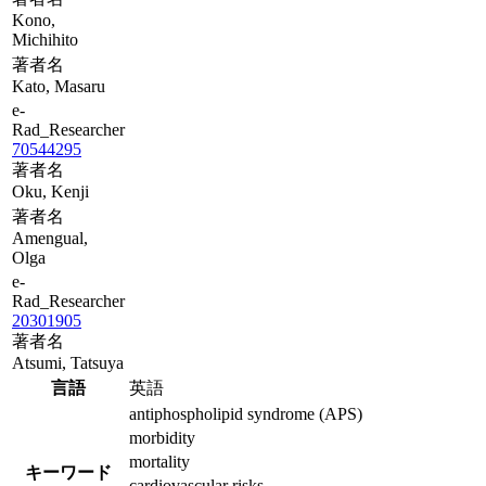
Kono,
Michihito
著者名
Kato, Masaru
e-
Rad_Researcher
70544295
著者名
Oku, Kenji
著者名
Amengual,
Olga
e-
Rad_Researcher
20301905
著者名
Atsumi, Tatsuya
言語
英語
antiphospholipid syndrome (APS)
morbidity
mortality
キーワード
cardiovascular risks