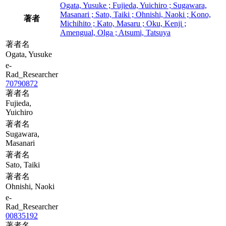
Ogata, Yusuke ; Fujieda, Yuichiro ; Sugawara,
Masanari ; Sato, Taiki ; Ohnishi, Naoki ; Kono,
著者
Michihito ; Kato, Masaru ; Oku, Kenji ;
Amengual, Olga ; Atsumi, Tatsuya
著者名
Ogata, Yusuke
e-
Rad_Researcher
70790872
著者名
Fujieda,
Yuichiro
著者名
Sugawara,
Masanari
著者名
Sato, Taiki
著者名
Ohnishi, Naoki
e-
Rad_Researcher
00835192
著者名