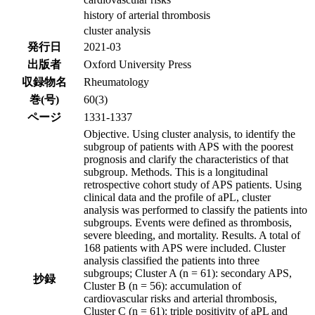
history of arterial thrombosis
cluster analysis
発行日
2021-03
出版者
Oxford University Press
収録物名
Rheumatology
巻(号)
60(3)
ページ
1331-1337
Objective. Using cluster analysis, to identify the
subgroup of patients with APS with the poorest
prognosis and clarify the characteristics of that
subgroup. Methods. This is a longitudinal
retrospective cohort study of APS patients. Using
clinical data and the profile of aPL, cluster
analysis was performed to classify the patients into
subgroups. Events were defined as thrombosis,
severe bleeding, and mortality. Results. A total of
168 patients with APS were included. Cluster
analysis classified the patients into three
subgroups; Cluster A (n = 61): secondary APS,
抄録
Cluster B (n = 56): accumulation of
cardiovascular risks and arterial thrombosis,
Cluster C (n = 61): triple positivity of aPL and