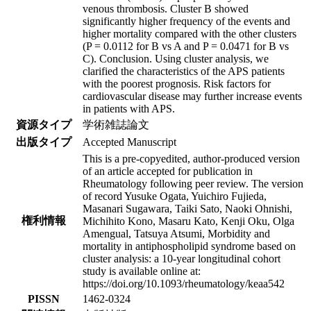
venous thrombosis. Cluster B showed
significantly higher frequency of the events and
higher mortality compared with the other clusters
(P = 0.0112 for B vs A and P = 0.0471 for B vs
C). Conclusion. Using cluster analysis, we
clarified the characteristics of the APS patients
with the poorest prognosis. Risk factors for
cardiovascular disease may further increase events
in patients with APS.
資源タイプ
学術雑誌論文
出版タイプ
Accepted Manuscript
This is a pre-copyedited, author-produced version
of an article accepted for publication in
Rheumatology following peer review. The version
of record Yusuke Ogata, Yuichiro Fujieda,
Masanari Sugawara, Taiki Sato, Naoki Ohnishi,
権利情報
Michihito Kono, Masaru Kato, Kenji Oku, Olga
Amengual, Tatsuya Atsumi, Morbidity and
mortality in antiphospholipid syndrome based on
cluster analysis: a 10-year longitudinal cohort
study is available online at:
https://doi.org/10.1093/rheumatology/keaa542
PISSN
1462-0324