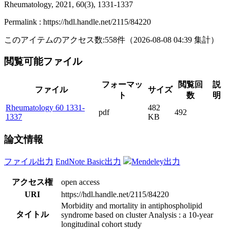
Rheumatology, 2021, 60(3), 1331-1337
Permalink : https://hdl.handle.net/2115/84220
このアイテムのアクセス数:
558
件
（
2026-08-08
04:39 集計
）
閲覧可能ファイル
フォーマッ
閲覧回
説
ファイル
サイズ
ト
数
明
Rheumatology 60 1331-
482
pdf
492
1337
KB
論文情報
ファイル出力
EndNote Basic出力
Mendeley出力
アクセス権
open access
URI
https://hdl.handle.net/2115/84220
Morbidity and mortality in antiphospholipid
タイトル
syndrome based on cluster Analysis : a 10-year
longitudinal cohort study