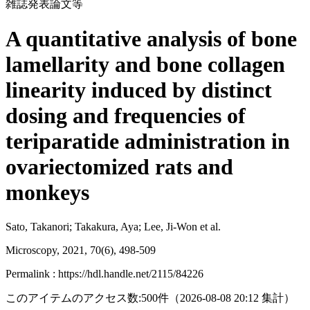
雑誌発表論文等
A quantitative analysis of bone
lamellarity and bone collagen
linearity induced by distinct
dosing and frequencies of
teriparatide administration in
ovariectomized rats and
monkeys
Sato, Takanori; Takakura, Aya; Lee, Ji-Won et al.
Microscopy, 2021, 70(6), 498-509
Permalink : https://hdl.handle.net/2115/84226
このアイテムのアクセス数:
500
件
（
2026-08-08
20:12 集計
）