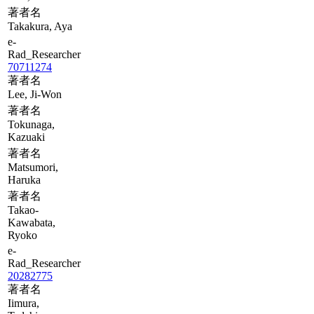
著者名
Takakura, Aya
e-
Rad_Researcher
70711274
著者名
Lee, Ji-Won
著者名
Tokunaga,
Kazuaki
著者名
Matsumori,
Haruka
著者名
Takao-
Kawabata,
Ryoko
e-
Rad_Researcher
20282775
著者名
Iimura,