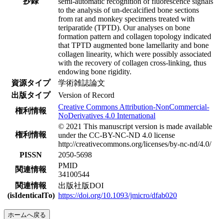
抄録
semi-automatic recognition of fluorescence signals
to the analysis of un-decalcified bone sections
from rat and monkey specimens treated with
teriparatide (TPTD). Our analyses on bone
formation pattern and collagen topology indicated
that TPTD augmented bone lamellarity and bone
collagen linearity, which were possibly associated
with the recovery of collagen cross-linking, thus
endowing bone rigidity.
資源タイプ
学術雑誌論文
出版タイプ
Version of Record
Creative Commons Attribution-NonCommercial-
権利情報
NoDerivatives 4.0 International
© 2021 This manuscript version is made available
権利情報
under the CC-BY-NC-ND 4.0 license
http://creativecommons.org/licenses/by-nc-nd/4.0/
PISSN
2050-5698
PMID
関連情報
34100544
関連情報
出版社版DOI
(isIdenticalTo)
https://doi.org/10.1093/jmicro/dfab020
ホームへ戻る