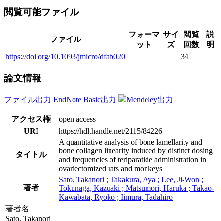
閲覧可能ファイル
フォーマ
サイ
閲覧
説
ファイル
ット
ズ
回数
明
https://doi.org/10.1093/jmicro/dfab020
34
論文情報
ファイル出力
EndNote Basic出力
Mendeley出力
アクセス権
open access
URI
https://hdl.handle.net/2115/84226
A quantitative analysis of bone lamellarity and
bone collagen linearity induced by distinct dosing
タイトル
and frequencies of teriparatide administration in
ovariectomized rats and monkeys
Sato, Takanori ; Takakura, Aya ; Lee, Ji-Won ;
著者
Tokunaga, Kazuaki ; Matsumori, Haruka ; Takao-
Kawabata, Ryoko ; Iimura, Tadahiro
著者名
Sato, Takanori