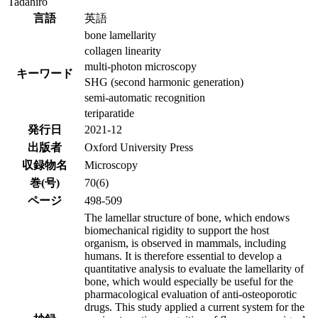
Tadahiro
言語
英語
bone lamellarity
collagen linearity
multi-photon microscopy
キーワード
SHG (second harmonic generation)
semi-automatic recognition
teriparatide
発行日
2021-12
出版者
Oxford University Press
収録物名
Microscopy
巻(号)
70(6)
ページ
498-509
The lamellar structure of bone, which endows
biomechanical rigidity to support the host
organism, is observed in mammals, including
humans. It is therefore essential to develop a
quantitative analysis to evaluate the lamellarity of
bone, which would especially be useful for the
pharmacological evaluation of anti-osteoporotic
drugs. This study applied a current system for the