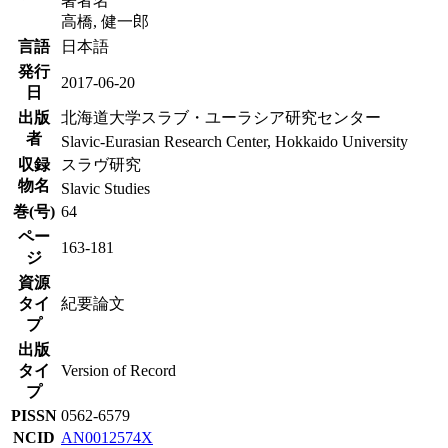
著者名
高橋, 健一郎
言語
日本語
発行
2017-06-20
日
出版
北海道大学スラブ・ユーラシア研究センター
者
Slavic-Eurasian Research Center, Hokkaido University
収録
スラヴ研究
物名
Slavic Studies
巻(号)
64
ペー
163-181
ジ
資源
タイ
紀要論文
プ
出版
タイ
Version of Record
プ
PISSN
0562-6579
NCID
AN0012574X