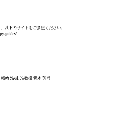
は、以下のサイトをご参照ください。
opy-guides/
授 幅﨑 浩樹, 准教授 青木 芳尚