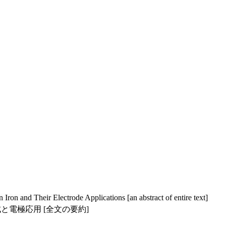
ron and Their Electrode Applications [an abstract of entire text]
電極応用 [全文の要約]