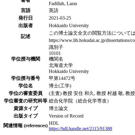
著者
Fadillah, Laras
言語
英語
発行日
2021-03-25
出版者
Hokkaido University
この博士論文全文の閲覧方法について
記述
https://www.lib.hokudai.ac.jp/dissertations/c
識別子
10101
学位授与機関
機関名
北海道大学
Hokkaido University
学位授与番号
甲第14472号
学位名
博士(工学)
学位の審査委員
(主査) 教授 安住 和久, 教授 村越 敬, 教
学位審査の研究科等
総合化学院（総合化学専攻）
資源タイプ
博士論文
出版タイプ
Version of Record
HDL
関連情報 (references)
https://hdl.handle.net/2115/91388