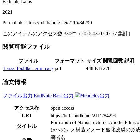
Fadillah, Laras
2021
Permalink : https://hdl.handle.net/2115/84299
このアイテムのアクセス数:
380
件
（
2026-08-07
07:57 集計
）
閲覧可能ファイル
ファイル
フォーマット
サイズ
閲覧回数
説明
Laras_Fadillah_summary
pdf
448 KB
278
論文情報
ファイル出力
EndNote Basic出力
Mendeley出力
アクセス権
open access
URI
https://hdl.handle.net/2115/84299
Formation of Nanostructured Anodic Films on I
タイトル
鉄へのナノ構造アノード酸化皮膜の形成と
著者名