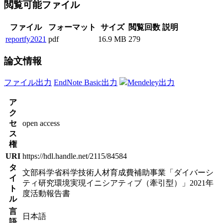
閲覧可能ファイル
ファイル
フォーマット
サイズ
閲覧回数
説明
reportfy2021
pdf
16.9 MB
279
論文情報
ファイル出力
EndNote Basic出力
Mendeley出力
ア
ク
セ
open access
ス
権
URI
https://hdl.handle.net/2115/84584
タ
文部科学省科学技術人材育成費補助事業「ダイバーシ
イ
ティ研究環境実現イニシアティブ（牽引型）」2021年
ト
度活動報告書
ル
言
日本語
語