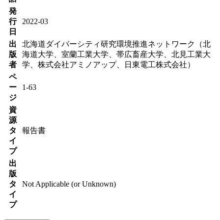
発
行
2022-03
日
出
北海道ダイバーシティ研究環境推進ネットワーク（北
版
海道大学、室蘭工業大学、帯広畜産大学、北見工業大
者
学、株式会社アミノアップ、日東電工株式会社）
ペ
ー
1-63
ジ
資
源
タ
報告書
イ
プ
出
版
タ
Not Applicable (or Unknown)
イ
プ