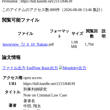
Permalink : https://hdl.handle.net/2115/84639
このアイテムのアクセス数:
889
件
（
2026-08-06
13:46 集計
）
閲覧可能ファイル
フォーマッ
閲覧回
説
ファイル
サイズ
ト
数
明
1.08
lawreview_72_6_10_Nakata
pdf
1,794
MB
論文情報
ファイル出力
EndNote Basic出力
Mendeley出力
アクセス権
open access
URI
https://hdl.handle.net/2115/84639
刑事判例研究
タイトル
Note on Criminal Law Case
著者名
著者
中田, 翔太