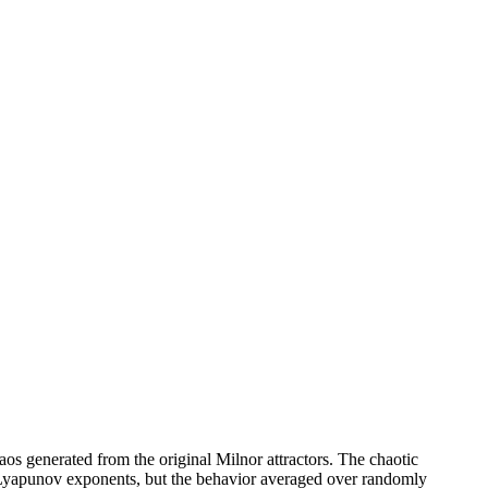
chaos generated from the original Milnor attractors. The chaotic
he Lyapunov exponents, but the behavior averaged over randomly