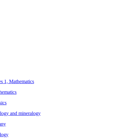
ies 1, Mathematics
thematics
sics
eology and mineralogy
any
ology