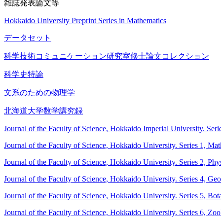
雑誌発表論文等
Hokkaido University Preprint Series in Mathematics
データセット
科学技術コミュニケーション研究室修士論文コレクション
科学史特論
文系のための物理学
北海道大学数学講究録
Journal of the Faculty of Science, Hokkaido Imperial University. Ser
Journal of the Faculty of Science, Hokkaido University. Series 1, Ma
Journal of the Faculty of Science, Hokkaido University. Series 2, Phy
Journal of the Faculty of Science, Hokkaido University. Series 4, G
Journal of the Faculty of Science, Hokkaido University. Series 5, Bot
Journal of the Faculty of Science, Hokkaido University. Series 6, Zo