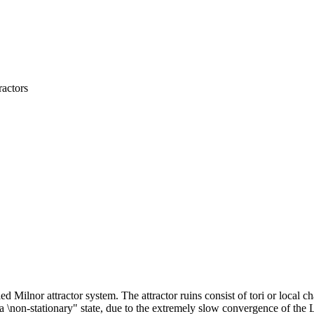
ractors
ed Milnor attractor system. The attractor ruins consist of tori or local 
d a \non-stationary" state, due to the extremely slow convergence of t