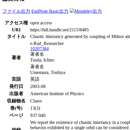
ファイル出力
EndNote Basic出力
Mendeley出力
アクセス権
open access
URI
https://hdl.handle.net/2115/8485
タイトル
Chaotic itinerancy generated by coupling of Milnor att
e-Rad_Researcher
10207384
著者名
著者
Tsuda, Ichiro
著者名
Umemura, Toshiya
言語
英語
発行日
2003-08
出版者
American Institute of Physics
収録物名
Chaos
巻(号)
13(3)
ページ
937-946
We report the existence of chaotic itinerancy in a coupl
behavior exhibited by a single orbit can be considere
抄録