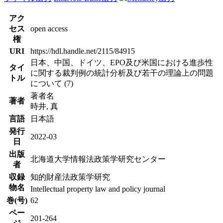
アク
セス
open access
権
URI
https://hdl.handle.net/2115/84915
日本、中国、ドイツ、EPO及び米国における進歩性
タイ
に関する裁判例の統計分析及び若干の理論上の問題
トル
について (7)
著者名
著者
時井, 真
言語
日本語
発行
2022-03
日
出版
北海道大学情報法政策学研究センター
者
収録
知的財産法政策学研究
物名
Intellectual property law and policy journal
巻(号)
62
ペー
201-264