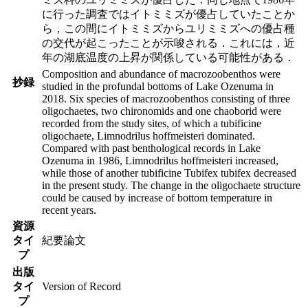
に行った調査ではイトミミズが優占していたことか
ら，この間にイトミミズからユリミミズへの優占種
の交代が起こったことが示唆される．これには，近
年の湖底温度の上昇が関係している可能性がある．
Composition and abundance of macrozoobenthos were
抄録
studied in the profundal bottoms of Lake Ozenuma in
2018. Six species of macrozoobenthos consisting of three
oligochaetes, two chironomids and one chaoborid were
recorded from the study sites, of which a tubificine
oligochaete, Limnodrilus hoffmeisteri dominated.
Compared with past benthological records in Lake
Ozenuma in 1986, Limnodrilus hoffmeisteri increased,
while those of another tubificine Tubifex tubifex decreased
in the present study. The change in the oligochaete structure
could be caused by increase of bottom temperature in
recent years.
資源
タイ
紀要論文
プ
出版
タイ
Version of Record
プ