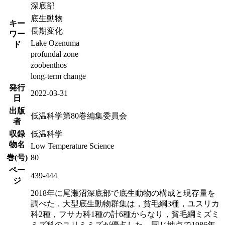
深底部
底生動物
キー
長期変化
ワー
Lake Ozenuma
ド
profundal zone
zoobenthos
long-term change
発行
2022-03-31
日
出版
低温科学第80巻編集委員会
者
収録
低温科学
物名
Low Temperature Science
巻(号)
80
ペー
439-444
ジ
2018年に尾瀬沼深底部で底生動物の構成と現存量を
調べた．大型底生動物群集は，貧毛綱3種，ユスリカ
科2種，フサカ科1種の計6種からなり，貧毛綱ミズミ
ミズ科のユリミミズが優占した．同じ地点で1986年