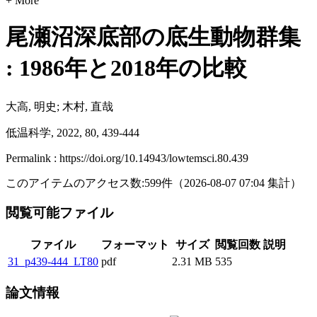
+ More
尾瀬沼深底部の底生動物群集
: 1986年と2018年の比較
大高, 明史; 木村, 直哉
低温科学, 2022, 80, 439-444
Permalink : https://doi.org/10.14943/lowtemsci.80.439
このアイテムのアクセス数:
599
件
（
2026-08-07
07:04 集計
）
閲覧可能ファイル
ファイル
フォーマット
サイズ
閲覧回数
説明
31_p439-444_LT80
pdf
2.31 MB
535
論文情報