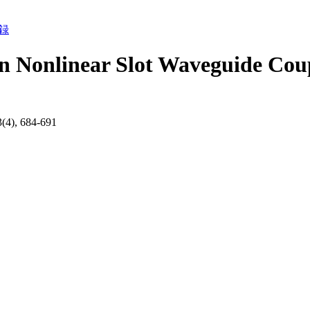
録
on Nonlinear Slot Waveguide Cou
3(4), 684-691