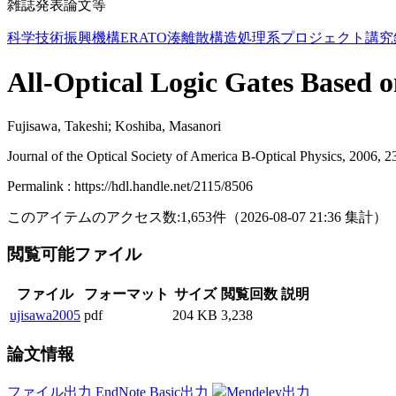
雑誌発表論文等
科学技術振興機構ERATO湊離散構造処理系プロジェクト講究
All-Optical Logic Gates Based 
Fujisawa, Takeshi; Koshiba, Masanori
Journal of the Optical Society of America B-Optical Physics, 2006, 2
Permalink : https://hdl.handle.net/2115/8506
このアイテムのアクセス数:
1,653
件
（
2026-08-07
21:36 集計
）
閲覧可能ファイル
ファイル
フォーマット
サイズ
閲覧回数
説明
ujisawa2005
pdf
204 KB
3,238
論文情報
ファイル出力
EndNote Basic出力
Mendeley出力