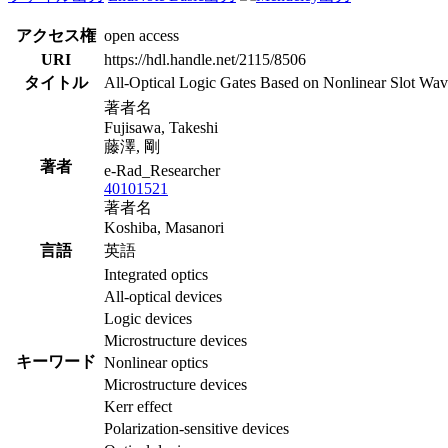
アクセス権
open access
URI
https://hdl.handle.net/2115/8506
タイトル
All-Optical Logic Gates Based on Nonlinear Slot Wa
著者名
Fujisawa, Takeshi
藤澤, 剛
著者
e-Rad_Researcher
40101521
著者名
Koshiba, Masanori
言語
英語
Integrated optics
All-optical devices
Logic devices
Microstructure devices
キーワード
Nonlinear optics
Microstructure devices
Kerr effect
Polarization-sensitive devices