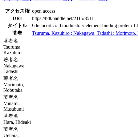
アクセス権
open access
URI
https://hdl.handle.net/2115/8511
タイトル
Glucocorticoid modulatory element-binding protein 1 bi
著者
Tsuruma, Kazuhiro ; Nakagawa, Tadashi ; Morimoto, 
著者名
Tsuruma,
Kazuhiro
著者名
Nakagawa,
Tadashi
著者名
Morimoto,
Nobutaka
著者名
Minami,
Masabumi
著者名
Hara, Hideaki
著者名
Uehara,