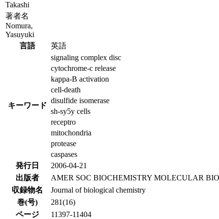
Takashi
著者名
Nomura,
Yasuyuki
言語
英語
signaling complex disc
cytochrome-c release
kappa-B activation
cell-death
disulfide isomerase
キーワード
sh-sy5y cells
receptro
mitochondria
protease
caspases
発行日
2006-04-21
出版者
AMER SOC BIOCHEMISTRY MOLECULAR BI
収録物名
Journal of biological chemistry
巻(号)
281(16)
ページ
11397-11404