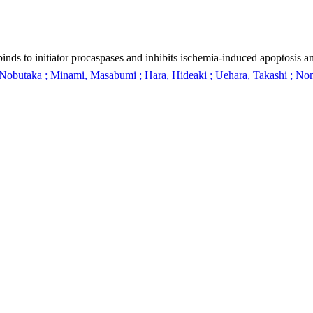
nds to initiator procaspases and inhibits ischemia-induced apoptosis a
Nobutaka ; Minami, Masabumi ; Hara, Hideaki ; Uehara, Takashi ; No