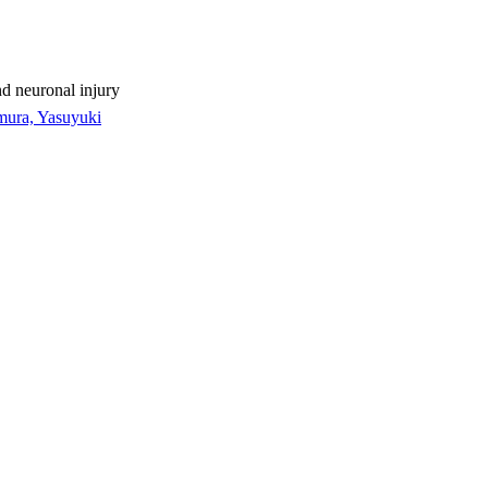
nd neuronal injury
mura, Yasuyuki