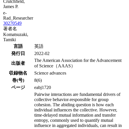
Crutchfield,
James P.
e-
Rad_Researcher
30270549
著者名
Komatsuzaki,
Tamiki
言語
英語
発行日
2022-02
The American Association for the Advancement
出版者
of Science（AAAS）
収録物名
Science advances
巻(号)
8(6)
ページ
eabj1720
Pairwise interactions are fundamental drivers of
collective behavior-responsible for group
cohesion. The abiding question is how each
individual influences the collective. However,
time-delayed mutual information and transfer
entropy, commonly used to quantify mutual
influence in aggregated individuals, can result in