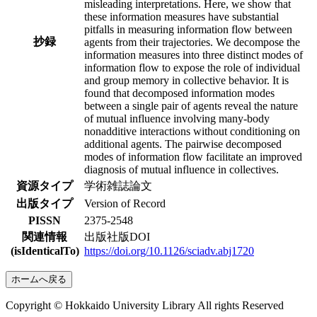
misleading interpretations. Here, we show that
these information measures have substantial
pitfalls in measuring information flow between
抄録
agents from their trajectories. We decompose the
information measures into three distinct modes of
information flow to expose the role of individual
and group memory in collective behavior. It is
found that decomposed information modes
between a single pair of agents reveal the nature
of mutual influence involving many-body
nonadditive interactions without conditioning on
additional agents. The pairwise decomposed
modes of information flow facilitate an improved
diagnosis of mutual influence in collectives.
資源タイプ
学術雑誌論文
出版タイプ
Version of Record
PISSN
2375-2548
関連情報
出版社版DOI
(isIdenticalTo)
https://doi.org/10.1126/sciadv.abj1720
ホームへ戻る
Copyright © Hokkaido University Library All rights Reserved