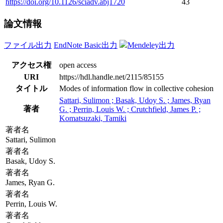
https://doi.org/10.1126/sciadv.abj1720
43
論文情報
ファイル出力
EndNote Basic出力
Mendeley出力
アクセス権
open access
URI
https://hdl.handle.net/2115/85155
タイトル
Modes of information flow in collective cohesion
Sattari, Sulimon ; Basak, Udoy S. ; James, Ryan
著者
G. ; Perrin, Louis W. ; Crutchfield, James P. ;
Komatsuzaki, Tamiki
著者名
Sattari, Sulimon
著者名
Basak, Udoy S.
著者名
James, Ryan G.
著者名
Perrin, Louis W.
著者名