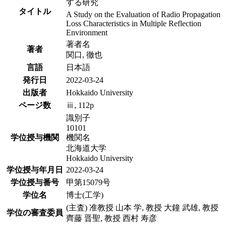
する研究
タイトル
A Study on the Evaluation of Radio Propagation
Loss Characteristics in Multiple Reflection
Environment
著者名
著者
関口, 徹也
言語
日本語
発行日
2022-03-24
出版者
Hokkaido University
ページ数
ⅲ, 112p
識別子
10101
学位授与機関
機関名
北海道大学
Hokkaido University
学位授与年月日
2022-03-24
学位授与番号
甲第15079号
学位名
博士(工学)
(主査) 准教授 山本 学, 教授 大鐘 武雄, 教授
学位の審査委員
齊藤 晋聖, 教授 西村 寿彦