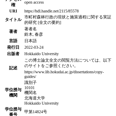
open access
権
URI
https://hdl.handle.net/2115/85578
市町村森林行政の現状と施策過程に関する実証
タイトル
的研究 [全文の要約]
著者名
著者
鈴木, 春彦
言語
日本語
発行日
2022-03-24
出版者
Hokkaido University
この博士論文全文の閲覧方法については、以下
のサイトをご参照ください。
記述
https://www.lib.hokudai.ac.jp/dissertations/copy-
guides/
識別子
10101
学位授与
機関名
機関
北海道大学
Hokkaido University
学位授与
甲第14824号
番号