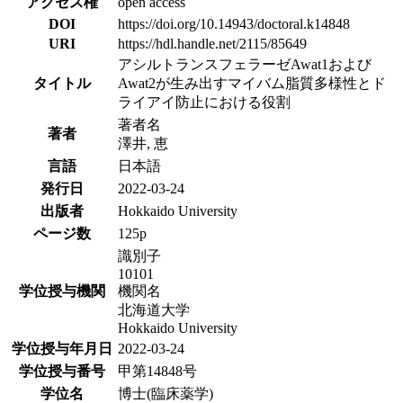
アクセス権
open access
DOI
https://doi.org/10.14943/doctoral.k14848
URI
https://hdl.handle.net/2115/85649
アシルトランスフェラーゼAwat1および
タイトル
Awat2が生み出すマイバム脂質多様性とド
ライアイ防止における役割
著者名
著者
澤井, 恵
言語
日本語
発行日
2022-03-24
出版者
Hokkaido University
ページ数
125p
識別子
10101
学位授与機関
機関名
北海道大学
Hokkaido University
学位授与年月日
2022-03-24
学位授与番号
甲第14848号
学位名
博士(臨床薬学)