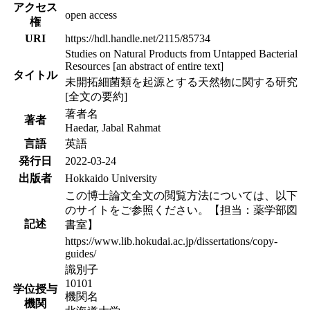
アクセス
open access
権
URI
https://hdl.handle.net/2115/85734
Studies on Natural Products from Untapped Bacterial
Resources [an abstract of entire text]
タイトル
未開拓細菌類を起源とする天然物に関する研究
[全文の要約]
著者名
著者
Haedar, Jabal Rahmat
言語
英語
発行日
2022-03-24
出版者
Hokkaido University
この博士論文全文の閲覧方法については、以下
のサイトをご参照ください。【担当：薬学部図
記述
書室】
https://www.lib.hokudai.ac.jp/dissertations/copy-
guides/
識別子
10101
学位授与
機関名
機関