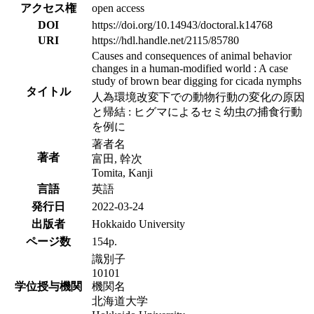
アクセス権
open access
DOI
https://doi.org/10.14943/doctoral.k14768
URI
https://hdl.handle.net/2115/85780
Causes and consequences of animal behavior
changes in a human-modified world : A case
study of brown bear digging for cicada nymphs
タイトル
人為環境改変下での動物行動の変化の原因
と帰結 : ヒグマによるセミ幼虫の捕食行動
を例に
著者名
著者
富田, 幹次
Tomita, Kanji
言語
英語
発行日
2022-03-24
出版者
Hokkaido University
ページ数
154p.
識別子
10101
学位授与機関
機関名
北海道大学