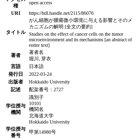
open access
権
URI
https://hdl.handle.net/2115/86076
がん細胞が腫瘍微小環境に与える影響とそのメ
カニズムの解明 [全文の要約]
タイトル
Studies on the effect of cancer cells on the tumor
microenvironment and its mechanisms [an abstract of
entire text]
著者名
著者
堀川, 芽衣
言語
日本語
発行日
2022-03-24
出版者
Hokkaido University
記述
配架番号：2727
識別子
10101
学位授与
機関名
機関
北海道大学
Hokkaido University
学位授与
甲第14980号
番号