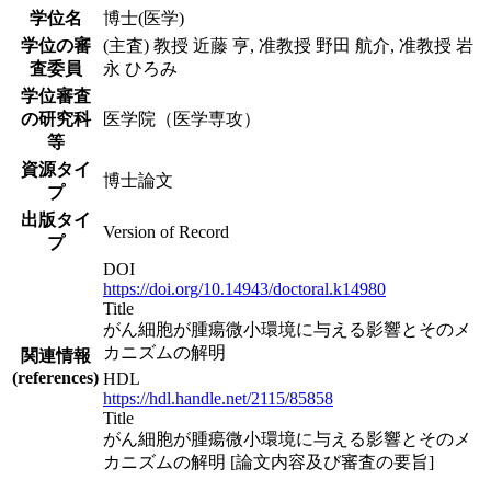
学位名
博士(医学)
学位の審
(主査) 教授 近藤 亨, 准教授 野田 航介, 准教授 岩
査委員
永 ひろみ
学位審査
の研究科
医学院（医学専攻）
等
資源タイ
博士論文
プ
出版タイ
Version of Record
プ
DOI
https://doi.org/10.14943/doctoral.k14980
Title
がん細胞が腫瘍微小環境に与える影響とそのメ
カニズムの解明
関連情報
(references)
HDL
https://hdl.handle.net/2115/85858
Title
がん細胞が腫瘍微小環境に与える影響とそのメ
カニズムの解明 [論文内容及び審査の要旨]