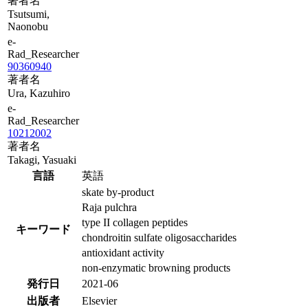
著者名
Tsutsumi,
Naonobu
e-
Rad_Researcher
90360940
著者名
Ura, Kazuhiro
e-
Rad_Researcher
10212002
著者名
Takagi, Yasuaki
言語
英語
skate by-product
Raja pulchra
type II collagen peptides
キーワード
chondroitin sulfate oligosaccharides
antioxidant activity
non-enzymatic browning products
発行日
2021-06
出版者
Elsevier