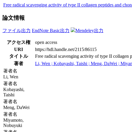
Free radical scavenging activity of type II collagen peptides and cho
論文情報
ファイル出力
EndNote Basic出力
Mendeley出力
アクセス権
open access
URI
https://hdl.handle.net/2115/86115
タイトル
Free radical scavenging activity of type II collagen
著者
Li, Wen ; Kobayashi, Taishi ; Meng, DaWei ; Miyam
著者名
Li, Wen
著者名
Kobayashi,
Taishi
著者名
Meng, DaWei
著者名
Miyamoto,
Nobuyuki