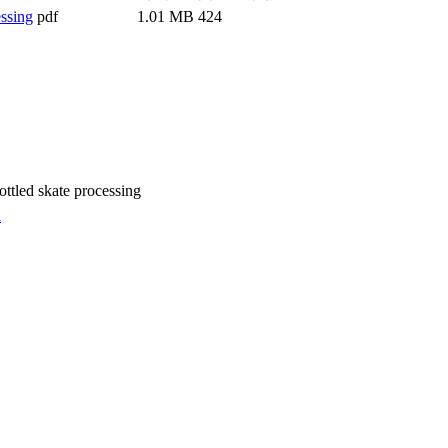
essing
pdf
1.01 MB
424
ottled skate processing
i