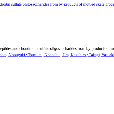
ndroitin sulfate oligosaccharides from by-products of mottled skate proc
 peptides and chondroitin sulfate oligosaccharides from by-products of m
oto, Nobuyuki ; Tsutsumi, Naonobu ; Ura, Kazuhiro ; Takagi, Yasuak