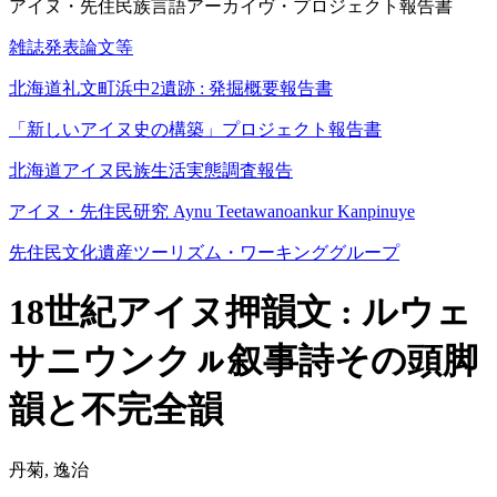
アイヌ・先住民族言語アーカイヴ・プロジェクト報告書
雑誌発表論文等
北海道礼文町浜中2遺跡 : 発掘概要報告書
「新しいアイヌ史の構築」プロジェクト報告書
北海道アイヌ民族生活実態調査報告
アイヌ・先住民研究 Aynu Teetawanoankur Kanpinuye
先住民文化遺産ツーリズム・ワーキンググループ
18世紀アイヌ押韻文 : ルウェ
サニウンクㇽ叙事詩その頭脚
韻と不完全韻
丹菊, 逸治