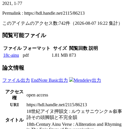
2021, 1-77
Permalink : https://hdl.handle.net/2115/86213
このアイテムのアクセス数:
742
件
（
2026-08-07
16:22 集計
）
閲覧可能ファイル
ファイル
フォーマット
サイズ
閲覧回数
説明
18c-ainu
pdf
1.81 MB
873
論文情報
ファイル出力
EndNote Basic出力
Mendeley出力
アクセス
open access
権
URI
https://hdl.handle.net/2115/86213
18世紀アイヌ押韻文 : ルウェサニウンクㇽ叙事
詩その頭脚韻と不完全韻
タイトル
18th-Century Ainu Verse : Alliteration and Rhyming