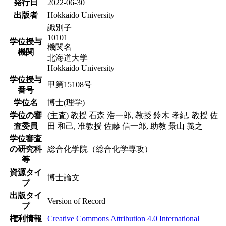
発行日
2022-06-30
出版者
Hokkaido University
識別子
10101
学位授与
機関名
機関
北海道大学
Hokkaido University
学位授与
甲第15108号
番号
学位名
博士(理学)
学位の審
(主査) 教授 石森 浩一郎, 教授 鈴木 孝紀, 教授 佐
査委員
田 和己, 准教授 佐藤 信一郎, 助教 景山 義之
学位審査
の研究科
総合化学院（総合化学専攻）
等
資源タイ
博士論文
プ
出版タイ
Version of Record
プ
権利情報
Creative Commons Attribution 4.0 International