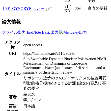
KB
要旨
81.4
審査の要旨
LEE_GYEORYE_review
pdf
286
KB
論文情報
ファイル出力
EndNote Basic出力
Mendeley出力
アクセス
open access
権
URI
https://hdl.handle.net/2115/86386
Site-Switchable Dynamic Nuclear Polarization NMR
Measurement on Dynamics of Liposome-
Environment Water [an abstract of dissertation and a
summary of dissertation review]
タイトル
リポソーム近傍の水のダイナミクスの位置可変
型動的核分極NMRによる計測 [論文内容及び審
査の要旨]
著者名
著者
李, ギョレ
言語
日本語